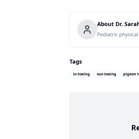
About
Dr. Sara
Pediatric physica
Tags
in-toeing
out-toeing
pigeon t
R