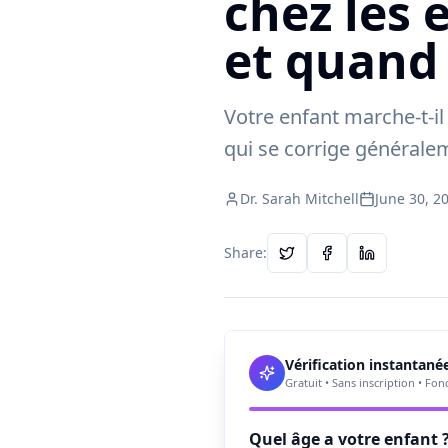
chez les 
et quand 
Votre enfant marche-t-il
qui se corrige généralem
Dr. Sarah Mitchell
June 30, 2
Share:
Vérification instantané
Gratuit • Sans inscription • Fo
Quel âge a votre enfant 