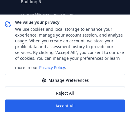
Building 6
support@movesenseai.com
We value your privacy
Follow Us
We use cookies and local storage to enhance your
experience, manage your account session, and analyze
usage. When you create an account, we store your
profile data and assessment history to provide our
services. By clicking "Accept All", you consent to our use
Trust & Safety
of cookies. You can manage your preferences or learn
GDPR
CE (in progress)
more in our
Privacy Policy
.
Manage Preferences
© 2025-2026 Move Sense AI. Tous droits
Reject All
réservés.
Accept All